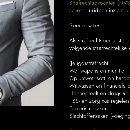
Strafrechtadvocaten (NV
scherp juridisch inzicht 
Specialisaties
Als strafrechtspecialist 
volgende strafrechtelijke 
(Jeugd)strafrecht
Wet wapens en munitie
Opiumwet (soft- en hardd
Witwassen en financiële d
Hennepteelt en drugslabo
TBS- en zorgmaatregelen
Terrorismezaken
Slachtofferzaken (voegin