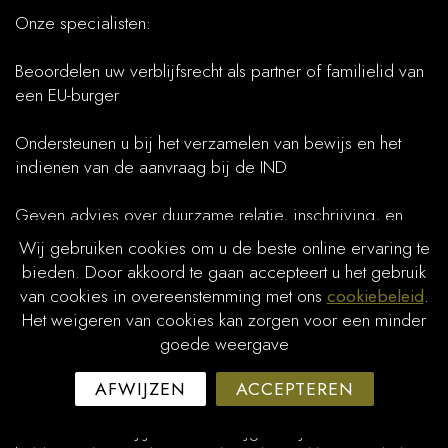
Onze specialisten:
Beoordelen uw verblijfsrecht als partner of familielid van
een EU-burger
Ondersteunen u bij het verzamelen van bewijs en het
indienen van de aanvraag bij de IND
Geven advies over duurzame relatie, inschrijving, en
voorwaarden als werk zoeken of economische
Wij gebruiken cookies om u de beste online ervaring te
zelfstandigheid
bieden. Door akkoord te gaan accepteert u het gebruik
van cookies in overeenstemming met ons
cookiebeleid
.
Staan u bij in bezwaar en voorlopige voorziening bij
Het weigeren van cookies kan zorgen voor een minder
afwijzing of vertraging
goede weergave
Richtlijn 2004/38 biedt ruime rechten voor gezinsleden
AFWIJZEN
ACCEPTEREN
van EU-burgers, maar de IND toetst streng aan de
voorwaarden. Bij Jordan Law krijgt u altijd maatwerk en