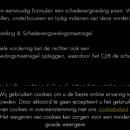
een eenvoudig formulier een schadevergoeding eisen. W
ellen, onderbouwen en tijdig indienen van deze vorder
oeding & Schadevergoedingsmaatregel
iele vordering kan de rechter ook een
edingsmaatregel opleggen, waardoor het CJIB de sc
fer heeft u recht om tijdens de zitting het woord te voer
beladen zijn. Wij bereiden u goed voor en kunnen oo
Wij gebruiken cookies om u de beste online ervaring t
oeren.
bieden. Door akkoord te gaan accepteert u het gebrui
van cookies in overeenstemming met ons
cookiebeleid
.
dan Law?
Het weigeren van cookies kan zorgen voor een minder
erd in slachtofferzaken
goede weergave