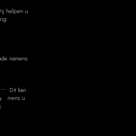
ij helpen u
ing.
hade namens
en. Dit kan
k namens u
e
k