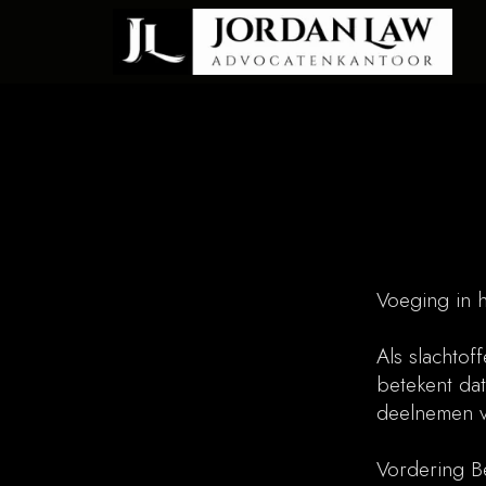
Voeging in h
Als slachtof
betekent dat
deelnemen v
Vordering B