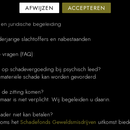
AFWIJZEN
ACCEPTEREN
voegingsprocedures en schadevaststelling
 en juridische begeleiding
derjarige slachtoffers en nabestaanden
e vragen (FAQ):
t op schadevergoeding bij psychisch leed?
mmateriële schade kan worden gevorderd.
 de zitting komen?
aar is niet verplicht. Wij begeleiden u daarin.
ader niet kan betalen?
soms het
Schadefonds Geweldsmisdrijven
uitkomst bied