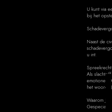
U kunt via 
bij het opst
Schadeverg
Naast de civ
schadevergo
u int.
Spreekrecht
Als slachtof
emotioneel 
het woord v
Waarom Jor
Gespecialise