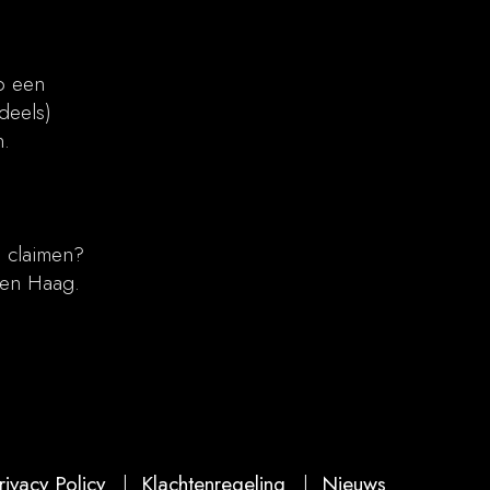
p een
deels)
.​
e claimen?
Den Haag.
rivacy Policy
|
Klachtenregeling
|
Nieuws