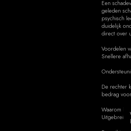
Een schadev
geleden scha
psychisch le
duidelijk on
direct over 
Voordelen va
Snellere afh
Ondersteuni
De rechter 
bedrag voor
Waarom kiez
Uitgebreide 