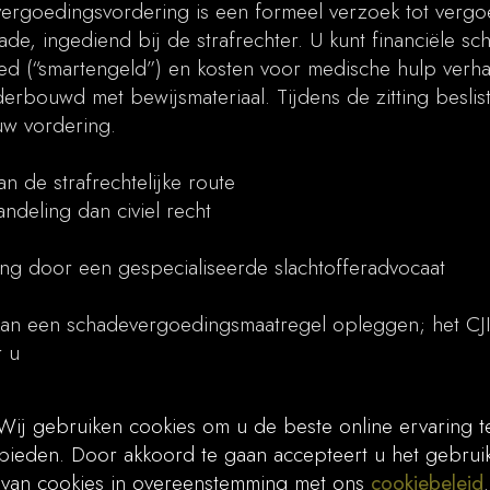
ergoedingsvordering is een formeel verzoek tot vergo
de, ingediend bij de strafrechter. U kunt financiële sc
ed (“smartengeld”) en kosten voor medische hulp verha
derbouwd met bewijsmateriaal. Tijdens de zitting beslis
uw vordering.
n de strafrechtelijke route
andeling dan civiel recht
ng door een gespecialiseerde slachtofferadvocaat
kan een schadevergoedingsmaatregel opleggen; het CJIB
 u
en voor Jordan Law?
Wij gebruiken cookies om u de beste online ervaring t
ervaring met schadeclaims in slachtofferzaken
bieden. Door akkoord te gaan accepteert u het gebrui
van cookies in overeenstemming met ons
cookiebeleid
.