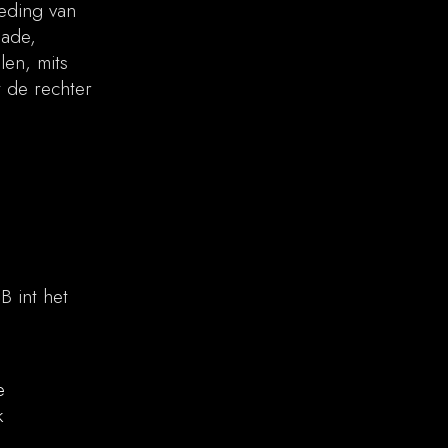
eding van
hade,
len, mits
t de rechter
 int het
e
k