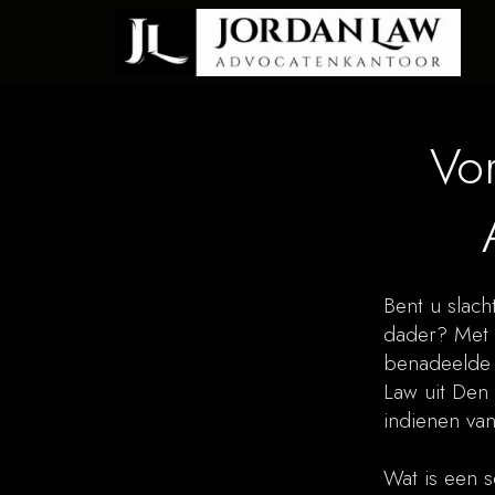
Vo
Bent u slach
dader? Met e
benadeelde p
Law uit Den 
indienen van
Wat is een 