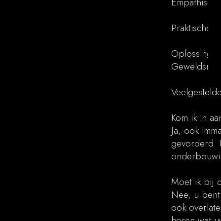
Empathische
Praktische 
Oplossingen
Geweldsmisd
Veelgesteld
Kom ik in a
Ja, ook imma
gevorderd. 
onderbouwing
Moet ik bij 
Nee, u bent 
ook overlate
horen wat uw