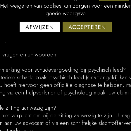
 begeleiding bij emotioneel en psychisch leed
Het weigeren van cookies kan zorgen voor een minder
goede weergave
hulp bij bewijsvergaring en onderbouwing van de vorde
AFWIJZEN
ACCEPTEREN
 bij oninbaarheid, bijvoorbeeld via het Schadefonds
rijven
e vragen en antwoorden
anmerking voor schadevergoeding bij psychisch leed?
teriële schade zoals psychisch leed (smartengeld) kan
U hoeft hiervoor geen officiële diagnose te hebben, m
 via een hulpverlener of psycholoog maakt uw claim st
de zitting aanwezig zijn?
niet verplicht om bij de zitting aanwezig te zijn. U ma
n aan uw advocaat of via een schriftelijke slachtofferver
 standpunt is.​