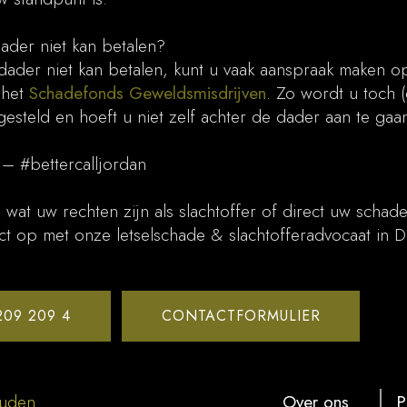
ader niet kan betalen?
 dader niet kan betalen, kunt u vaak aanspraak maken o
a het
Schadefonds Geweldsmisdrijven
. Zo wordt u toch (
esteld en hoeft u niet zelf achter de dader aan te gaan
 – #bettercalljordan
 wat uw rechten zijn als slachtoffer of direct uw schad
t op met onze letselschade & slachtofferadvocaat in 
209 209 4
CONTACTFORMULIER
ouden
Over ons
P