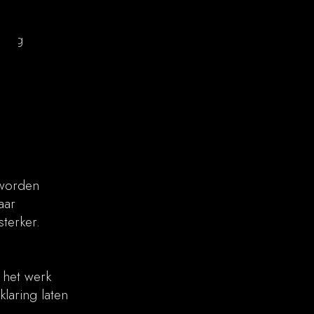
ring
 worden
aar
erker.​
g het werk
klaring laten