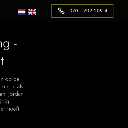
070 - 209 209 4
g -
t
len op de
kunt u als
en. Jordan
jdig
r hoeft.​